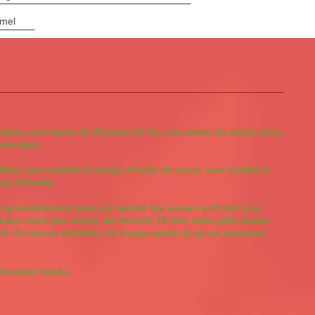
amel
jou, une tasse de flocons de riz, une tasse de raisin secs,
 courges.
ère, une cuillère à soupe d'huile de coco, une cuillère à
rop d'érable.
e grossièrement puis j'ai ajouté les sucres et 5 min à la
isin secs pas mixés. Et ensuite 15 min cette pâte étalée
é. On laisse refroidir, on coupe après et ça se conserve
chocolat fondu.