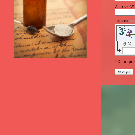
Votre site W
Captcha:
(co
↺
Veui
* Champs o
Envoyer