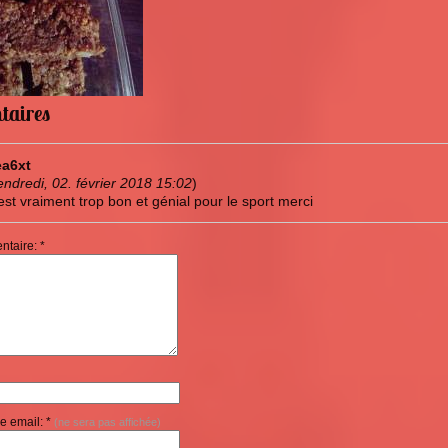
taires
a6xt
endredi, 02. février 2018 15:02
)
est vraiment trop bon et génial pour le sport merci
taire: *
e email: *
(ne sera pas affichée)