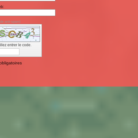
eb:
de anti-spam)
llez entrer le code.
bligatoires