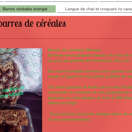
Barres céréales énergie
Langue de chat et croquant riz car
arres de céréales
Barres de céréales Maison
Environ deux grandes tasses de noix de ca
un peu de graines de tournesol, chia, lin,
Du sucre Complet environ une grosse cuill
soupe d'agave et une petite cuillère de si
J'ai mixé graines et fruits secs avec l'huil
casserole en remuant et une poignée de ra
épaisse sur une plaque au four à 160 degr
mieux au frigo
Vous pouvez aussi les tremper dans du 
A vos commentaires!