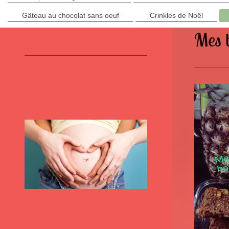
Gâteau au chocolat sans oeuf
Crinkles de Noël
Mes b