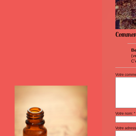
Commen
Be
(
v
C'
Votre commen
Votre nom: *
Votre adress