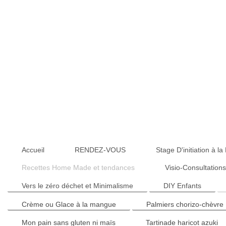
Accueil
RENDEZ-VOUS
Stage D'initiation à
Recettes Home Made et tendances
Visio-Consultation
Vers le zéro déchet et Minimalisme
DIY Enfants
Crème ou Glace à la mangue
Palmiers chorizo-chèvre
Mon pain sans gluten ni maïs
Tartinade haricot azuki