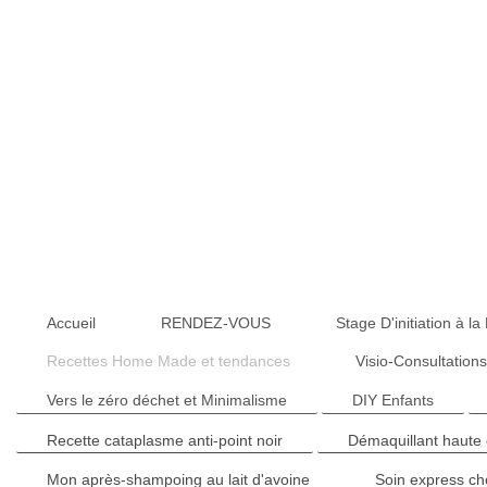
Accueil
RENDEZ-VOUS
Stage D'initiation à
Recettes Home Made et tendances
Visio-Consultation
Vers le zéro déchet et Minimalisme
DIY Enfants
Recette cataplasme anti-point noir
Démaquillant haute e
Mon après-shampoing au lait d'avoine
Soin express ch