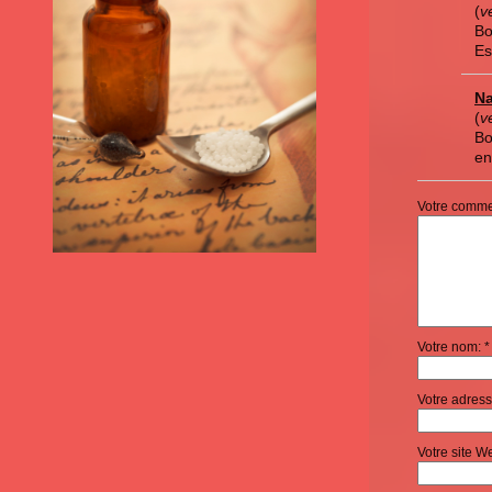
(
v
Bo
Es
Na
(
v
Bo
en
Votre commen
Votre nom: *
Votre adress
Votre site W