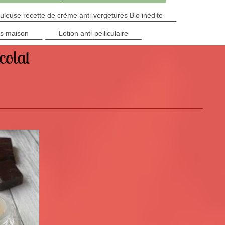
leuse recette de crème anti-vergetures Bio inédite
cs maison
Lotion anti-pelliculaire
colat