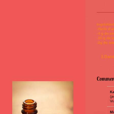
Ingrédien
-Huile d'
-4 g de ci
-10 g de 
-2g de mie
1.Dans
Commen
Ka
(
j
Vr
M