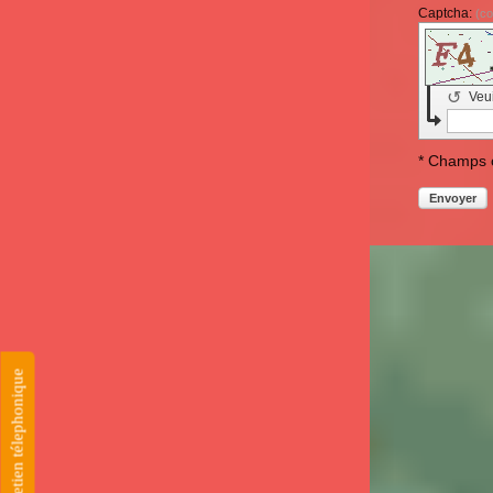
Captcha:
(co
↺
Veui
* Champs o
Envoyer