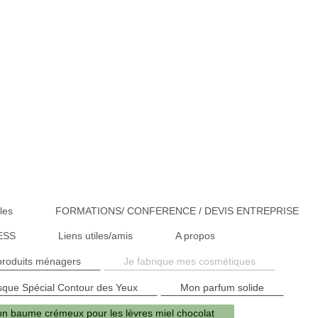
les
FORMATIONS/ CONFERENCE / DEVIS ENTREPRISE
ESS
Liens utiles/amis
A propos
produits ménagers
Je fabrique mes cosmétiques
que Spécial Contour des Yeux
Mon parfum solide
n baume crémeux pour les lèvres miel chocolat