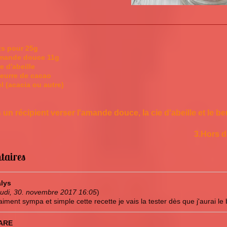
ts pour 25g
amande douce 11g
re d'abeille
beurre de cacao
l (acacia ou autre)
 un récipient verser l'amande douce, la cie d'abeille et le 
3.Hors d
taires
lys
eudi, 30. novembre 2017 16:05
)
aiment sympa et simple cette recette je vais la tester dès que j'aurai 
ARE