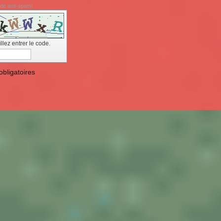
de anti-spam)
llez entrer le code.
bligatoires