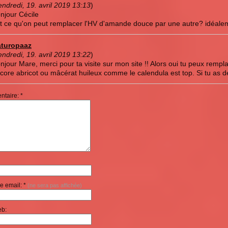
endredi, 19. avril 2019 13:13
)
njour Cécile
t ce qu'on peut remplacer l'HV d'amande douce par une autre? idéalem
turopaaz
endredi, 19. avril 2019 13:22
)
njour Mare, merci pour ta visite sur mon site !! Alors oui tu peux rempla
core abricot ou mâcérat huileux comme le calendula est top. Si tu as de
taire: *
e email: *
(ne sera pas affichée)
eb: