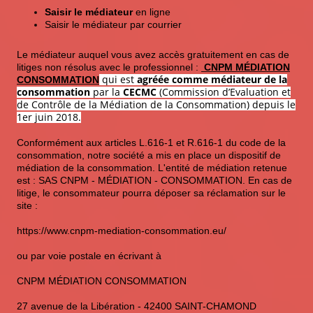
Saisir le médiateur
en ligne
Saisir le médiateur par courrier
Le médiateur auquel vous avez accès gratuitement en cas de
litiges non résolus avec le professionnel :
CNPM MÉDIATION
qui est
agréée comme médiateur de la
CONSOMMATION
consommation
par la
CECMC
(Commission d’Evaluation et
de Contrôle de la Médiation de la Consommation) depuis le
1er juin 2018.
Conformément aux articles L.616-1 et R.616-1 du code de la
consommation, notre société a mis en place un dispositif de
médiation de la consommation. L'entité de médiation retenue
est : SAS CNPM - MÉDIATION - CONSOMMATION. En cas de
litige, le consommateur pourra déposer sa réclamation sur le
site :
https://www.cnpm-mediation-consommation.eu/
ou par voie postale en écrivant à
CNPM MÉDIATION CONSOMMATION
27 avenue de la Libération - 42400 SAINT-CHAMOND