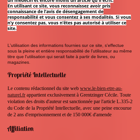
un médecin et encore moins un article qu'il écrit.
En utilisant ce site, vous reconnaissez avoir pris
connaissance de l’avis de désengagement de
responsabilité et vous consentez à ses modalités. Si vous
n’y consentez pas, vous n’êtes pas autorisé à utiliser ce
site.
L'utilisation des informations fournies sur ce site, s'effectue
sous la pleine et entière responsabilité de l'utilisateur au même
titre que l'utilisation qui serait faite à partir de livres, ou
magazines.
Propriété Intellectuelle
Le contenu rédactionnel du site web
www.le-bien-etre-au-
naturel.fr
appartient exclusivement à Grentzinger Cécile. Toute
violation des droits d'auteur est sanctionnée par l'article L.335-2
du Code de la Propriété Intellectuelle, avec une peine encourue
de 2 ans d'emprisonnement et de 150 000€ d'amende
Affiliation