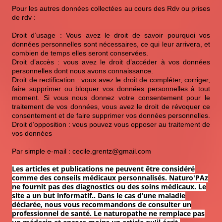
Pour les autres données collectées au cours des Rdv ou prises
de rdv :
Droit d’usage : Vous avez le droit de savoir pourquoi vos
données personnelles sont nécessaires, ce qui leur arrivera, et
combien de temps elles seront conservées.
Droit d’accès : vous avez le droit d’accéder à vos données
personnelles dont nous avons connaissance.
Droit de rectification : vous avez le droit de compléter, corriger,
faire supprimer ou bloquer vos données personnelles à tout
moment. Si vous nous donnez votre consentement pour le
traitement de vos données, vous avez le droit de révoquer ce
consentement et de faire supprimer vos données personnelles.
Droit d’opposition : vous pouvez vous opposer au traitement de
vos données
Par simple e-mail : cecile.grentz@gmail.com
Les articles et publications ne peuvent être considéré
comme des conseils médicaux personnalisés. Naturo'PAz
ne fournit pas des diagnostics ou des soins médicaux. Le
site a un but informatif.. Dans le cas d’une maladie
déclarée, nous vous recommandons de consulter un
professionnel de santé. Le naturopathe ne remplace pas