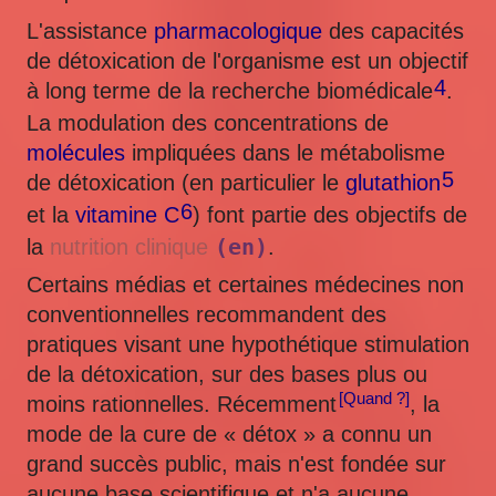
L'assistance
pharmacologique
des capacités
de détoxication de l'organisme est un objectif
4
à long terme de la recherche biomédicale
.
La modulation des concentrations de
molécules
impliquées dans le métabolisme
5
de détoxication (en particulier le
glutathion
6
et la
vitamine C
) font partie des objectifs de
(en)
la
nutrition clinique
.
Certains médias et certaines médecines non
conventionnelles recommandent des
pratiques visant une hypothétique stimulation
de la détoxication, sur des bases plus ou
[Quand ?]
moins rationnelles. Récemment
, la
mode de la cure de « détox » a connu un
grand succès public, mais n'est fondée sur
aucune base scientifique et n'a aucune