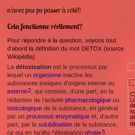
n'avez pas pu passer à côté!!
Cela fonctionne réellement?
Pour répondre à la question, voyons tout
d'abord la définition du mot DETOX (source
Wikipédia)
La
détoxication
est le processus par
lequel un
organisme
inactive les
substances toxiques d'origine interne ou
2
externe
, qui consiste, d'une part, en la
C
L
réduction de l'activité
pharmacologique
ou
d
toxicologique
de la substance, en général
s
par un
processus enzymatique
et, d'autre
d
d
part, par la
solubilisation
de la substance,
3
ce qui en facilite l'élimination
rénale
.